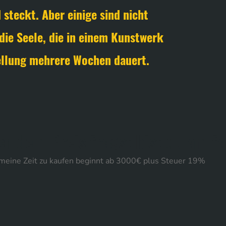
 steckt. Aber einige sind nicht
die Seele, die in einem Kunstwerk
tellung mehrere Wochen dauert.
h dem Preis fragst bist du am fa
meine Zeit zu kaufen beginnt ab 3000€ plus Steuer 19%