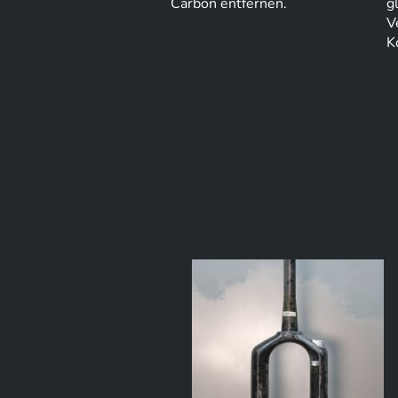
Carbon entfernen.
g
V
K