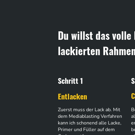
Du willst das vol
lackierten Rahmen?
Schritt 1
S
Entlacken
C
Zuerst muss der Lack ab. Mit
B
dem Mediablasting Verfahren
a
kann ich schonend alle Lacke,
e
Primer und Füller auf dem
b